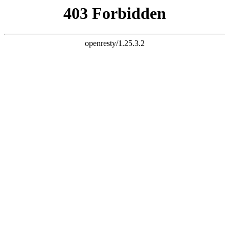
收藏本站
网站地图
工业k8网站
,
水冷螺杆式冷水机
,
风冷式冷水机
,
盐水低温冷水机
,
徐州k8网站
网站首页
关于卡诺
产品中心
成功案例
资讯动态
人力资源
服务支持
联系我们